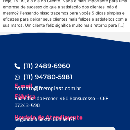
Hoje, 15.09, é o dia do Cliente. Nada é mais importante para uma
empresa de sucesso do que a satisfação dos clientes, não é
mesmo? Pensando nisso trazemos para vocês 5 dicas simples e
eficazes para deixar seus clientes mais felizes e satisfeitos com a
sua marca. Um cliente feliz significa muito mais retorno para […]
(11) 2489-6960
(11) 94780-5981
E-mail
contato@fremplast.com.br
Fábrica
Rua Eduardo Froner, 460 Bonsucesso – CEP
07243-590
Horário de Atendimento
Segunda à Sexta: 08h às 17h