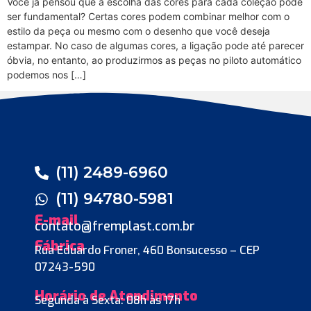
Você já pensou que a escolha das cores para cada coleção pode
ser fundamental? Certas cores podem combinar melhor com o
estilo da peça ou mesmo com o desenho que você deseja
estampar. No caso de algumas cores, a ligação pode até parecer
óbvia, no entanto, ao produzirmos as peças no piloto automático
podemos nos […]
(11) 2489-6960
(11) 94780-5981
E-mail
contato@fremplast.com.br
Fábrica
Rua Eduardo Froner, 460 Bonsucesso – CEP
07243-590
Horário de Atendimento
Segunda à Sexta: 08h às 17h