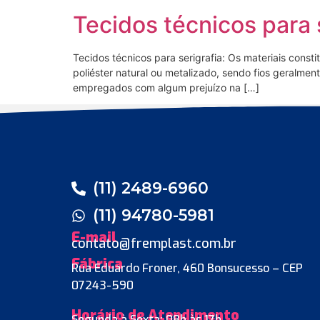
Tecidos técnicos para 
Tecidos técnicos para serigrafia: Os materiais constit
poliéster natural ou metalizado, sendo fios geralme
empregados com algum prejuízo na […]
(11) 2489-6960
(11) 94780-5981
E-mail
contato@fremplast.com.br
Fábrica
Rua Eduardo Froner, 460 Bonsucesso – CEP
07243-590
Horário de Atendimento
Segunda à Sexta: 08h às 17h