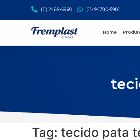
(11) 2489-6960
(11) 94780-5981
Home
Produt
teci
Tag:
tecido pata t