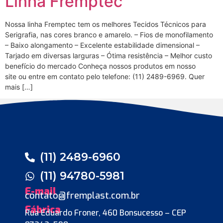
Linha Fremptec
Nossa linha Fremptec tem os melhores Tecidos Técnicos para
Serigrafia, nas cores branco e amarelo. – Fios de monofilamento
– Baixo alongamento – Excelente estabilidade dimensional –
Tarjado em diversas larguras – Ótima resistência – Melhor custo
benefício do mercado Conheça nossos produtos em nosso
site ou entre em contato pelo telefone: (11) 2489-6969. Quer
mais […]
(11) 2489-6960
(11) 94780-5981
E-mail
contato@fremplast.com.br
Fábrica
Rua Eduardo Froner, 460 Bonsucesso – CEP