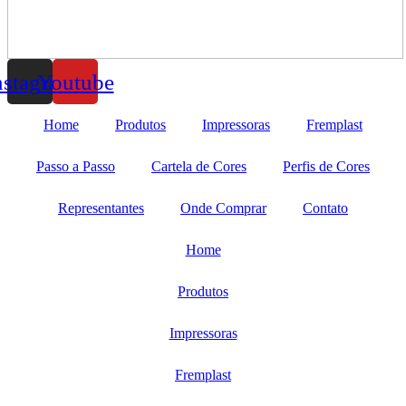
nstagram
Youtube
Home
Produtos
Impressoras
Fremplast
Passo a Passo
Cartela de Cores
Perfis de Cores
Representantes
Onde Comprar
Contato
Home
Produtos
Impressoras
Fremplast