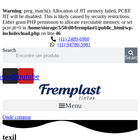
Warning
: preg_match(): Allocation of JIT memory failed, PCRE
JIT will be disabled. This is likely caused by security restrictions.
Either grant PHP permission to allocate executable memory, or set
pcre.jit=0 in
/home/storage/3/50/d0/fremplast1/public_html/wp-
includes/load.php
on line
46
Pular
(11) 2489-6960
para
(11) 94780-5981
o
Search
conteúdo
Searc
nstagram
Youtube
Menu
Onde comprar
texil