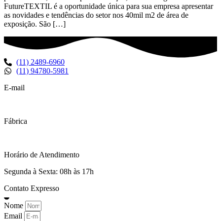
FutureTEXTIL é a oportunidade única para sua empresa apresentar
as novidades e tendências do setor nos 40mil m2 de área de
exposição. São […]
(11) 2489-6960
(11) 94780-5981
E-mail
contato@fremplast.com.br
Fábrica
Rua Eduardo Froner, 460 Bonsucesso – CEP 07243-590
Horário de Atendimento
Segunda à Sexta: 08h às 17h
Contato Expresso
Nome
Email