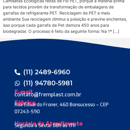
Camisetas Ecológicas feitas de Fio PET, porque a matéria-prima
para tecidos provém da transformação de embalagens de
garrafas de refrigerante PET. Reciclagem de PET e meio
ambiente Sua reciclagem diminui a poluição e previne enchentes,
isso porque cada garrafa de Pet demora 450 anos para
biodegradar. O processo é feito da seguinte forma: Na 1ª […]
(11) 2489-6960
(11) 94780-5981
E-mail
contato@fremplast.com.br
Fábrica
Rua Eduardo Froner, 460 Bonsucesso – CEP
07243-590
Horário de Atendimento
Segunda à Sexta: 08h às 17h