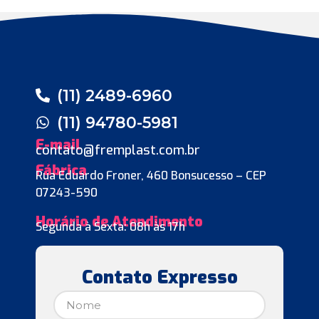
(11) 2489-6960
(11) 94780-5981
E-mail
contato@fremplast.com.br
Fábrica
Rua Eduardo Froner, 460 Bonsucesso – CEP
07243-590
Horário de Atendimento
Segunda à Sexta: 08h às 17h
Contato Expresso