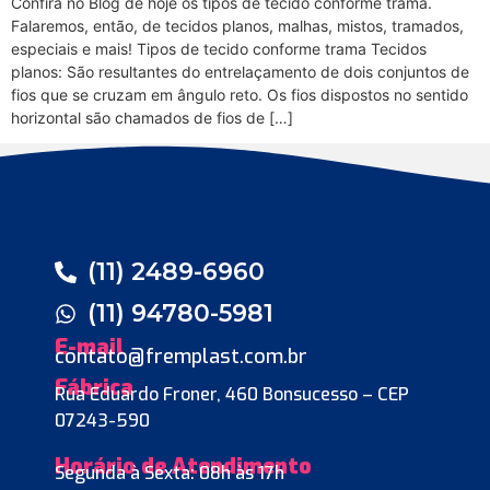
Confira no Blog de hoje os tipos de tecido conforme trama.
Falaremos, então, de tecidos planos, malhas, mistos, tramados,
especiais e mais! Tipos de tecido conforme trama Tecidos
planos: São resultantes do entrelaçamento de dois conjuntos de
fios que se cruzam em ângulo reto. Os fios dispostos no sentido
horizontal são chamados de fios de […]
(11) 2489-6960
(11) 94780-5981
E-mail
contato@fremplast.com.br
Fábrica
Rua Eduardo Froner, 460 Bonsucesso – CEP
07243-590
Horário de Atendimento
Segunda à Sexta: 08h às 17h