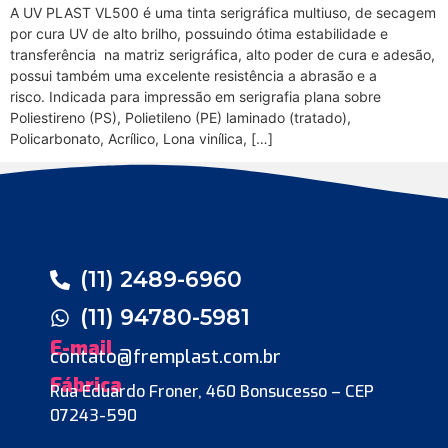
A UV PLAST VL500 é uma tinta serigráfica multiuso, de secagem
por cura UV de alto brilho, possuindo ótima estabilidade e
transferência na matriz serigráfica, alto poder de cura e adesão,
possui também uma excelente resistência a abrasão e a
risco. Indicada para impressão em serigrafia plana sobre
Poliestireno (PS), Polietileno (PE) laminado (tratado),
Policarbonato, Acrílico, Lona vinílica, […]
(11) 2489-6960
(11) 94780-5981
E-mail
contato@fremplast.com.br
Fábrica
Rua Eduardo Froner, 460 Bonsucesso – CEP
07243-590