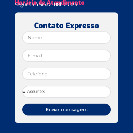
Horário de Atendimento
Segunda à Sexta: 08h às 17h
Contato Expresso
Enviar mensagem