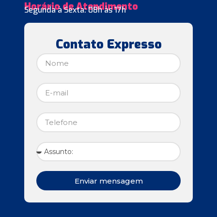
Horário de Atendimento
Segunda à Sexta: 08h às 17h
Contato Expresso
Enviar mensagem