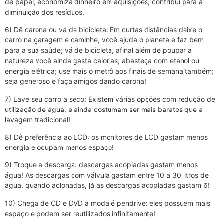
de papel, economiza dinheiro em aquisições; contribui para a
diminuição dos resíduos.
6) Dê carona ou vá de bicicleta: Em curtas distâncias deixe o
carro na garagem e caminhe, você ajuda o planeta e faz bem
para a sua saúde; vá de bicicleta, afinal além de poupar a
natureza você ainda gasta calorias; abasteça com etanol ou
energia elétrica; use mais o metrô aos finais de semana também;
seja generoso e faça amigos dando carona!
7) Lave seu carro a seco: Existem várias opções com redução de
utilização de água, e ainda costumam ser mais baratos que a
lavagem tradicional!
8) Dê preferência ao LCD: os monitores de LCD gastam menos
energia e ocupam menos espaço!
9) Troque a descarga: descargas acopladas gastam menos
água! As descargas com válvula gastam entre 10 a 30 litros de
água, quando acionadas, já as descargas acopladas gastam 6!
10) Chega de CD e DVD a moda é pendrive: eles possuem mais
espaço e podem ser reutilizados infinitamente!