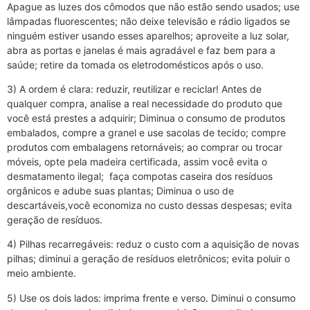
Apague as luzes dos cômodos que não estão sendo usados; use
lâmpadas fluorescentes; não deixe televisão e rádio ligados se
ninguém estiver usando esses aparelhos; aproveite a luz solar,
abra as portas e janelas é mais agradável e faz bem para a
saúde; retire da tomada os eletrodomésticos após o uso.
3) A ordem é clara: reduzir, reutilizar e reciclar! Antes de
qualquer compra, analise a real necessidade do produto que
você está prestes a adquirir; Diminua o consumo de produtos
embalados, compre a granel e use sacolas de tecido; compre
produtos com embalagens retornáveis; ao comprar ou trocar
móveis, opte pela madeira certificada, assim você evita o
desmatamento ilegal; faça compotas caseira dos resíduos
orgânicos e adube suas plantas; Diminua o uso de
descartáveis,você economiza no custo dessas despesas; evita
geração de resíduos.
4) Pilhas recarregáveis: reduz o custo com a aquisição de novas
pilhas; diminui a geração de resíduos eletrônicos; evita poluir o
meio ambiente.
5) Use os dois lados: imprima frente e verso. Diminui o consumo