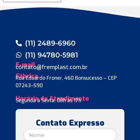
(11) 2489-6960
(11) 94780-5981
E-mail
contato@fremplast.com.br
Fábrica
Rua Eduardo Froner, 460 Bonsucesso – CEP
07243-590
Horário de Atendimento
Segunda à Sexta: 08h às 17h
Contato Expresso