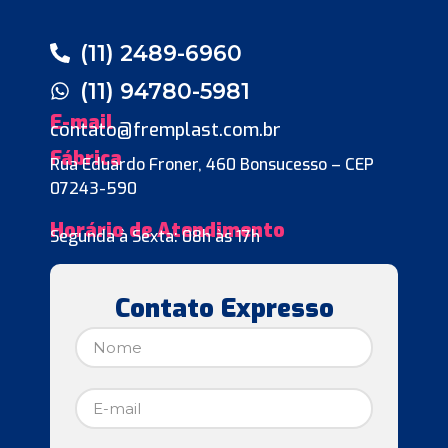
(11) 2489-6960
(11) 94780-5981
E-mail
contato@fremplast.com.br
Fábrica
Rua Eduardo Froner, 460 Bonsucesso – CEP
07243-590
Horário de Atendimento
Segunda à Sexta: 08h às 17h
Contato Expresso