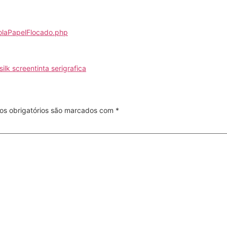
olaPapelFlocado.php
silk screen
tinta serigrafica
s obrigatórios são marcados com
*