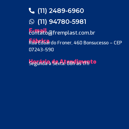
(11) 2489-6960
(11) 94780-5981
E-mail
contato@fremplast.com.br
Fábrica
Rua Eduardo Froner, 460 Bonsucesso – CEP
07243-590
Horário de Atendimento
Segunda à Sexta: 08h às 17h