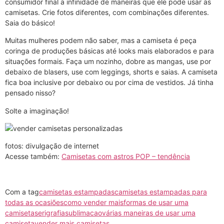
consumidor final a infinidade de maneiras que ele pode usar as
camisetas. Crie fotos diferentes, com combinações diferentes.
Saia do básico!
Muitas mulheres podem não saber, mas a camiseta é peça
coringa de produções básicas até looks mais elaborados e para
situações formais. Faça um nozinho, dobre as mangas, use por
debaixo de blasers, use com leggings, shorts e saias. A camiseta
fica boa inclusive por debaixo ou por cima de vestidos. Já tinha
pensado nisso?
Solte a imaginação!
fotos: divulgação de internet
Acesse também:
Camisetas com astros POP – tendência
Com a tag
camisetas estampadas
camisetas estampadas para
todas as ocasiões
como vender mais
formas de usar uma
camiseta
serigrafia
sublimacao
várias maneiras de usar uma
camiseta
vender mais camisetas