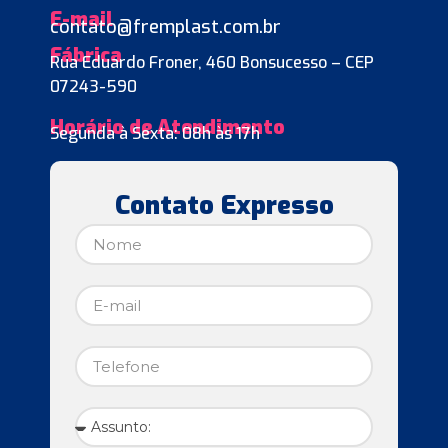
E-mail
contato@fremplast.com.br
Fábrica
Rua Eduardo Froner, 460 Bonsucesso – CEP
07243-590
Horário de Atendimento
Segunda à Sexta: 08h às 17h
Contato Expresso