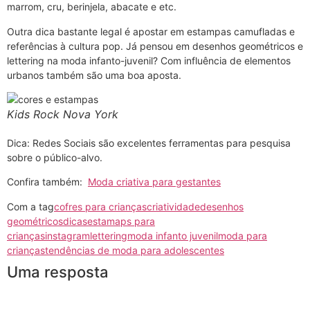
marrom, cru, berinjela, abacate e etc.
Outra dica bastante legal é apostar em estampas camufladas e
referências à cultura pop. Já pensou em desenhos geométricos e
lettering na moda infanto-juvenil? Com influência de elementos
urbanos também são uma boa aposta.
Kids Rock Nova York
Dica: Redes Sociais são excelentes ferramentas para pesquisa
sobre o público-alvo.
Confira também:
Moda criativa para gestantes
Com a tag
cofres para crianças
criatividade
desenhos
geométricos
dicas
estamaps para
crianças
instagram
lettering
moda infanto juvenil
moda para
crianças
tendências de moda para adolescentes
Uma resposta