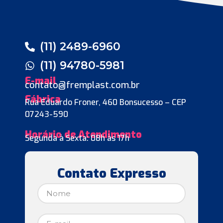
(11) 2489-6960
(11) 94780-5981
E-mail
contato@fremplast.com.br
Fábrica
Rua Eduardo Froner, 460 Bonsucesso – CEP
07243-590
Horário de Atendimento
Segunda à Sexta: 08h às 17h
Contato Expresso