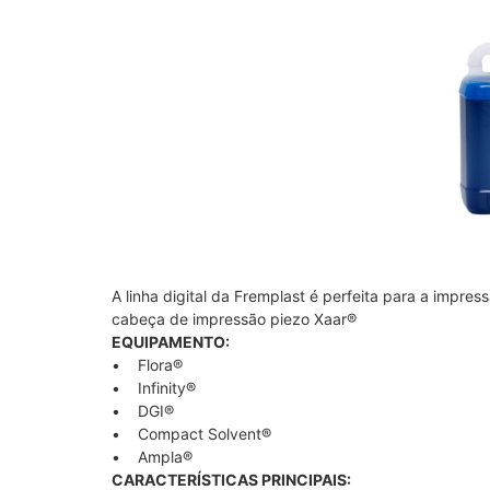
A linha digital da Fremplast é perfeita para a impr
cabeça de impressão piezo Xaar®
EQUIPAMENTO:
• Flora®
• Infinity®
• DGI®
• Compact Solvent®
• Ampla®
CARACTERÍSTICAS PRINCIPAIS: