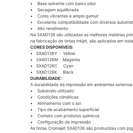
• Base solvente com baixo odor
• Secagem equilibrada
• Cores vibrantes e amplo gamut
• Excelente compatibilidade com diversos substrat
• Alto rendimento
Na SXAD126 são utilizadas as melhores matérias pri
na fabricação de tintas Inkjet, são aplicados em tod
CORES DISPONÍVEIS:
• SXAD126Y Yellow
• SXAD126M Magenta
• SXAD126C Cyan
• SXAD126K Black
DURABILIDADE:
A durabilidade da impressão em ambientes externos pa
• Substrato utilizado
• Condições climáticas
• Alinhamento com o sol
• Tipo de acabamento superficial
• Contato com produtos químicos
• Configuração da impressão
As tintas Cromajet SXAD126 são produzidas com pi