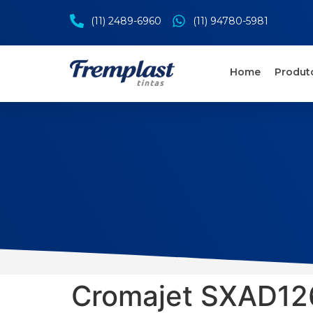
(11) 2489-6960
(11) 94780-5981
Home
Produt
Cromajet SXAD12