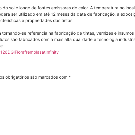
 do sol e longe de fontes emissoras de calor. A temperatura no loc
erá ser utilizado em até 12 meses da data de fabricação, a exposi
terísticas e propriedades das tintas.
rnando-se referencia na fabricação de tintas, vernizes e insumos par
tos são fabricados com a mais alta qualidade e tecnologia industr
e.
126
DGI
Flora
fremplasat
Infinity
s obrigatórios são marcados com
*