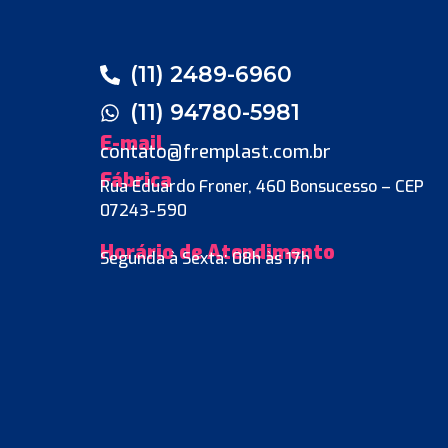
(11) 2489-6960
(11) 94780-5981
E-mail
contato@fremplast.com.br
Fábrica
Rua Eduardo Froner, 460 Bonsucesso – CEP
07243-590
Horário de Atendimento
Segunda à Sexta: 08h às 17h