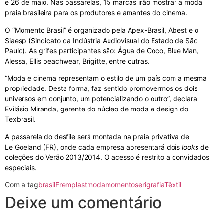
e 26 de maio. Nas passarelas, 15 marcas irão mostrar a moda
praia brasileira para os produtores e amantes do cinema.
O “Momento Brasil” é organizado pela Apex-Brasil, Abest e o
Siaesp (Sindicato da Indústria Audiovisual do Estado de São
Paulo). As grifes participantes são: Água de Coco, Blue Man,
Alessa, Ellis beachwear, Brigitte, entre outras.
“Moda e cinema representam o estilo de um país com a mesma
propriedade. Desta forma, faz sentido promovermos os dois
universos em conjunto, um potencializando o outro”, declara
Evilásio Miranda, gerente do núcleo de moda e design do
Texbrasil.
A passarela do desfile será montada na praia privativa de
Le Goeland (FR), onde cada empresa apresentará dois
looks
de
coleções do Verão 2013/2014. O acesso é restrito a convidados
especiais.
Com a tag
brasil
Fremplast
moda
momento
serigrafia
Têxtil
Deixe um comentário