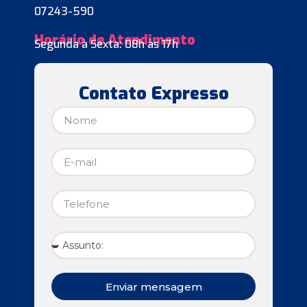
07243-590
Horário de Atendimento
Segunda à Sexta: 08h às 17h
Contato Expresso
Enviar mensagem