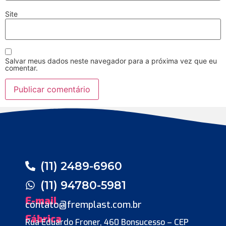
Site
Salvar meus dados neste navegador para a próxima vez que eu
comentar.
(11) 2489-6960
(11) 94780-5981
E-mail
contato@fremplast.com.br
Fábrica
Rua Eduardo Froner, 460 Bonsucesso – CEP