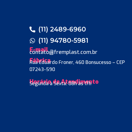
(11) 2489-6960
(11) 94780-5981
E-mail
contato@fremplast.com.br
Fábrica
Rua Eduardo Froner, 460 Bonsucesso – CEP
07243-590
Horário de Atendimento
Segunda à Sexta: 08h às 17h