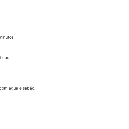
minutos.
ticor.
r com água e sabão.