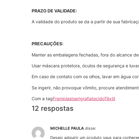
PRAZO DE VALIDADE:
A validade do produto se da a partir de sua fabrica
PRECAUÇÕES:
Manter as embalagens fechadas, fora do alcance de 
Usar máscara protetora, óculos de segurança e luva
Em caso de contato com os olhos, lavar em água co
Se ingerir, não provoque vômito, procure atendimen
Com a tag
Fremplast
serigrafia
tecido
Têxtil
12 respostas
MICHELLE PAULA
disse:
Desejo adquirir um produto seus para conhecer