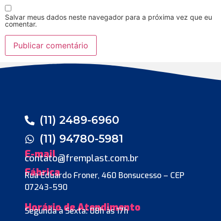
Salvar meus dados neste navegador para a próxima vez que eu
comentar.
(11) 2489-6960
(11) 94780-5981
E-mail
contato@fremplast.com.br
Fábrica
Rua Eduardo Froner, 460 Bonsucesso – CEP
07243-590
Horário de Atendimento
Segunda à Sexta: 08h às 17h