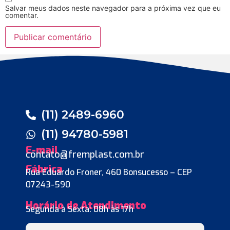
Salvar meus dados neste navegador para a próxima vez que eu
comentar.
(11) 2489-6960
(11) 94780-5981
E-mail
contato@fremplast.com.br
Fábrica
Rua Eduardo Froner, 460 Bonsucesso – CEP
07243-590
Horário de Atendimento
Segunda à Sexta: 08h às 17h