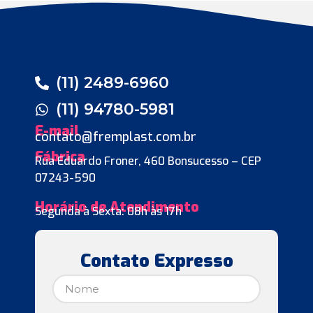
(11) 2489-6960
(11) 94780-5981
E-mail
contato@fremplast.com.br
Fábrica
Rua Eduardo Froner, 460 Bonsucesso – CEP
07243-590
Horário de Atendimento
Segunda à Sexta: 08h às 17h
Contato Expresso