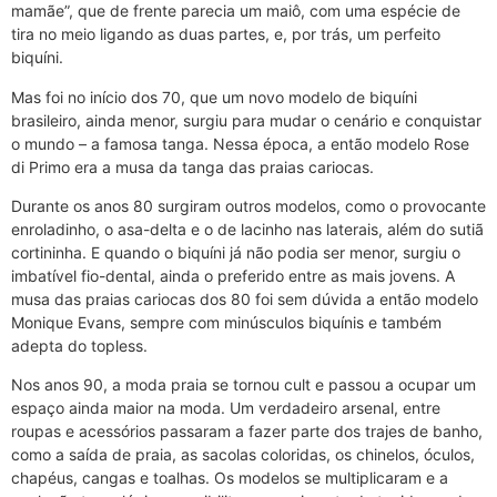
mamãe”, que de frente parecia um maiô, com uma espécie de
tira no meio ligando as duas partes, e, por trás, um perfeito
biquíni.
Mas foi no início dos 70, que um novo modelo de biquíni
brasileiro, ainda menor, surgiu para mudar o cenário e conquistar
o mundo – a famosa tanga. Nessa época, a então modelo Rose
di Primo era a musa da tanga das praias cariocas.
Durante os anos 80 surgiram outros modelos, como o provocante
enroladinho, o asa-delta e o de lacinho nas laterais, além do sutiã
cortininha. E quando o biquíni já não podia ser menor, surgiu o
imbatível fio-dental, ainda o preferido entre as mais jovens. A
musa das praias cariocas dos 80 foi sem dúvida a então modelo
Monique Evans, sempre com minúsculos biquínis e também
adepta do topless.
Nos anos 90, a moda praia se tornou cult e passou a ocupar um
espaço ainda maior na moda. Um verdadeiro arsenal, entre
roupas e acessórios passaram a fazer parte dos trajes de banho,
como a saída de praia, as sacolas coloridas, os chinelos, óculos,
chapéus, cangas e toalhas. Os modelos se multiplicaram e a