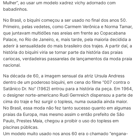
Mulher”, ao usar um modelo xadrez vichy adornado com
babadinhos.
No Brasil, o biquíni começou a ser usado no final dos anos 50.
Primeiro, pelas vedetes, como Carmem Verônica e Norma Tamar,
que juntavam multidões nas areias em frente ao Copacabana
Palace, no Rio de Janeiro, e, mais tarde, pela maioria decidida a
aderir à sensualidade do mais brasileiro dos trajes. A partir daí, a
história do biquíni viria se tornar parte da história das praias
cariocas, verdadeiras passarelas de lançamentos da moda praia
nacional.
Na década de 60, a imagem sensual da atriz Ursula Andress
dentro de um poderoso biquíni, em cena do filme “007 contra o
Satânico Dr. No” (1962) entrou para a história da peça. Em 1964,
o designer norte-americano Rudi Gernreich dispensou a parte de
cima do traje e fez surgir o topless, numa ousadia ainda maior.
No Brasil, essa moda não fez tanto sucesso quanto em algumas
praias da Europa, mas mesmo assim o então prefeito de São
Paulo, Prestes Maia, chegou a proibir o uso do topless em
piscinas públicas.
Um modelo muito usado nos anos 60 era o chamado “engana-