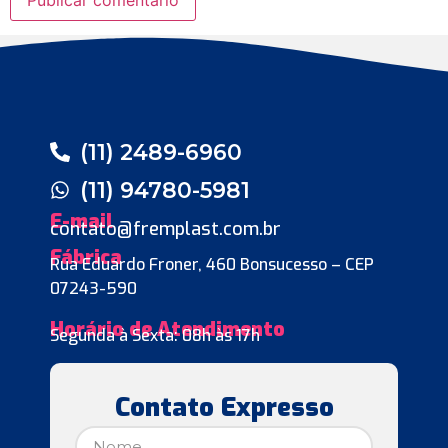
(11) 2489-6960
(11) 94780-5981
E-mail
contato@fremplast.com.br
Fábrica
Rua Eduardo Froner, 460 Bonsucesso – CEP
07243-590
Horário de Atendimento
Segunda à Sexta: 08h às 17h
Contato Expresso