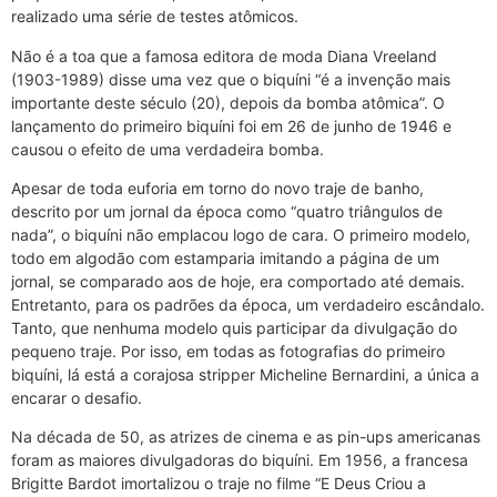
realizado uma série de testes atômicos.
Não é a toa que a famosa editora de moda Diana Vreeland
(1903-1989) disse uma vez que o biquíni “é a invenção mais
importante deste século (20), depois da bomba atômica”. O
lançamento do primeiro biquíni foi em 26 de junho de 1946 e
causou o efeito de uma verdadeira bomba.
Apesar de toda euforia em torno do novo traje de banho,
descrito por um jornal da época como “quatro triângulos de
nada”, o biquíni não emplacou logo de cara. O primeiro modelo,
todo em algodão com estamparia imitando a página de um
jornal, se comparado aos de hoje, era comportado até demais.
Entretanto, para os padrões da época, um verdadeiro escândalo.
Tanto, que nenhuma modelo quis participar da divulgação do
pequeno traje. Por isso, em todas as fotografias do primeiro
biquíni, lá está a corajosa stripper Micheline Bernardini, a única a
encarar o desafio.
Na década de 50, as atrizes de cinema e as pin-ups americanas
foram as maiores divulgadoras do biquíni. Em 1956, a francesa
Brigitte Bardot imortalizou o traje no filme “E Deus Criou a