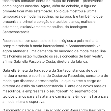
tons fortes tomaram conta da roupa do homem – promovendo
combinações ousadas. Agora, além de colorido, o figurino
promete ficar mais estampado. Foi o que mostrou a última
temporada de moda masculina, na Europa. E é também o que
preconiza a primeira coleção de tecidos planos, malhas e
estampas, exclusivamente masculina, da tecelagem
Santaconstancia.
Reconhecida por seus tecidos tecnológicos e pela malharia
sempre atrelada à moda internacional, a Santaconstancia vai
agora atender a uma demanda do mercado de moda masculina.
“Os homens estão mudando os seus conceitos de bem vestir”,
afirma Gabriella Pascolato Costa, diretora da fábrica.
Gabriella é neta da fundadora da Santaconstancia, de quem
herdou o nome, e sobrinha de Costanza Pascolato, consultora de
moda que dispensa apresentação – e que exerce o cargo de
diretora de estilo da Santaconstancia. Diante dos novos anseios
masculinos, a empresa faz o seu “début” no segmento dos
tecidos planos para alfaiataria e camisaria, além de malharia para
a moda íntima e esportiva.
O momento parece ideal. De acordo com Alessandro Pascolato,