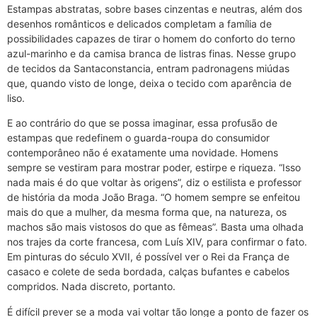
Estampas abstratas, sobre bases cinzentas e neutras, além dos
desenhos românticos e delicados completam a família de
possibilidades capazes de tirar o homem do conforto do terno
azul-marinho e da camisa branca de listras finas. Nesse grupo
de tecidos da Santaconstancia, entram padronagens miúdas
que, quando visto de longe, deixa o tecido com aparência de
liso.
E ao contrário do que se possa imaginar, essa profusão de
estampas que redefinem o guarda-roupa do consumidor
contemporâneo não é exatamente uma novidade. Homens
sempre se vestiram para mostrar poder, estirpe e riqueza. “Isso
nada mais é do que voltar às origens”, diz o estilista e professor
de história da moda João Braga. “O homem sempre se enfeitou
mais do que a mulher, da mesma forma que, na natureza, os
machos são mais vistosos do que as fêmeas”. Basta uma olhada
nos trajes da corte francesa, com Luís XIV, para confirmar o fato.
Em pinturas do século XVII, é possível ver o Rei da França de
casaco e colete de seda bordada, calças bufantes e cabelos
compridos. Nada discreto, portanto.
É difícil prever se a moda vai voltar tão longe a ponto de fazer os