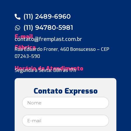
(11) 2489-6960
(11) 94780-5981
E-mail
contato@fremplast.com.br
Fábrica
Rua Eduardo Froner, 460 Bonsucesso – CEP
07243-590
Horário de Atendimento
Segunda à Sexta: 08h às 17h
Contato Expresso