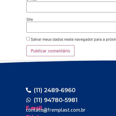
Site
Salvar meus dados neste navegador para a próxi
(11) 2489-6960
(11) 94780-5981
E-mail
contato@fremplast.com.br