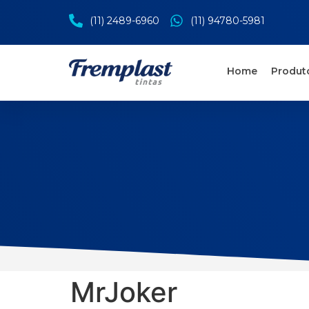
(11) 2489-6960
(11) 94780-5981
Home
Produt
MrJoker