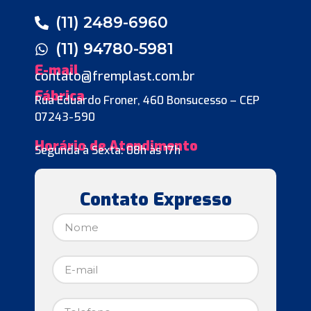
(11) 2489-6960
(11) 94780-5981
E-mail
contato@fremplast.com.br
Fábrica
Rua Eduardo Froner, 460 Bonsucesso – CEP
07243-590
Horário de Atendimento
Segunda à Sexta: 08h às 17h
Contato Expresso