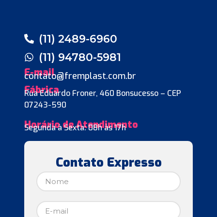
(11) 2489-6960
(11) 94780-5981
E-mail
contato@fremplast.com.br
Fábrica
Rua Eduardo Froner, 460 Bonsucesso – CEP
07243-590
Horário de Atendimento
Segunda à Sexta: 08h às 17h
Contato Expresso