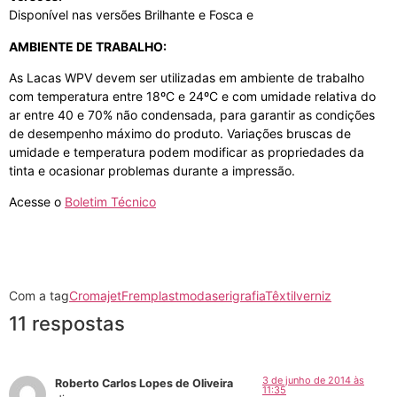
Disponível nas versões Brilhante e Fosca e
AMBIENTE DE TRABALHO:
As Lacas WPV devem ser utilizadas em ambiente de trabalho
com temperatura entre 18ºC e 24ºC e com umidade relativa do
ar entre 40 e 70% não condensada, para garantir as condições
de desempenho máximo do produto. Variações bruscas de
umidade e temperatura podem modificar as propriedades da
tinta e ocasionar problemas durante a impressão.
por exemplo
Acesse o
Boletim Técnico
Em primeiro lugar
enquanto isso
Com a tag
Cromajet
Fremplast
moda
serigrafia
Têxtil
verniz
11 respostas
3 de junho de 2014 às
Roberto Carlos Lopes de Oliveira
11:35