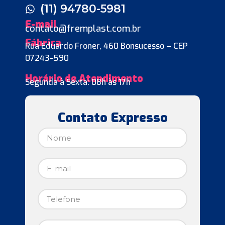
(11) 94780-5981
E-mail
contato@fremplast.com.br
Fábrica
Rua Eduardo Froner, 460 Bonsucesso – CEP
07243-590
Horário de Atendimento
Segunda à Sexta: 08h às 17h
Contato Expresso