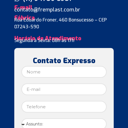
E-mail
contato@fremplast.com.br
Fábrica
Rua Eduardo Froner, 460 Bonsucesso – CEP
07243-590
Horário de Atendimento
Segunda à Sexta: 08h às 17h
Contato Expresso