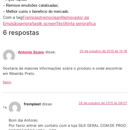
– Remove emulsões catalisadas;
– Melhor custo x beneficio do mercado.
Com a tag
Fremplast
remoclean
Removedor de
Emulsão
serigrafia
silk screen
Têxtil
tinta serigrafica
6 respostas
25 de outubro de 2015 às 15:18
Antonio Soave
disse:
Gostaria de maiores informações sobre o produto e onde encontrar
em Ribeirão Preto.
Reply
26 de outubro de 2015 às 08:07
fremplast
disse:
Bom dia Antonio
Por favor entrar em contato com a loja SILK GERAL COM.DE PROD.