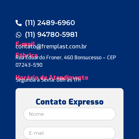
(11) 2489-6960
(11) 94780-5981
E-mail
contato@fremplast.com.br
Fábrica
Rua Eduardo Froner, 460 Bonsucesso – CEP
07243-590
Horário de Atendimento
Segunda à Sexta: 08h às 17h
Contato Expresso