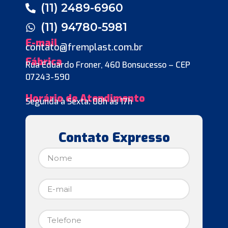
(11) 2489-6960
(11) 94780-5981
E-mail
contato@fremplast.com.br
Fábrica
Rua Eduardo Froner, 460 Bonsucesso – CEP
07243-590
Horário de Atendimento
Segunda à Sexta: 08h às 17h
Contato Expresso