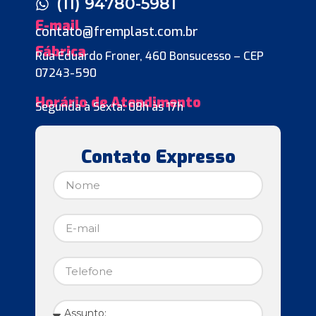
(11) 94780-5981
E-mail
contato@fremplast.com.br
Fábrica
Rua Eduardo Froner, 460 Bonsucesso – CEP
07243-590
Horário de Atendimento
Segunda à Sexta: 08h às 17h
Contato Expresso