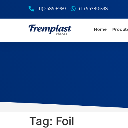
(11) 2489-6960
(11) 94780-5981
Home
Produt
Tag:
Foil