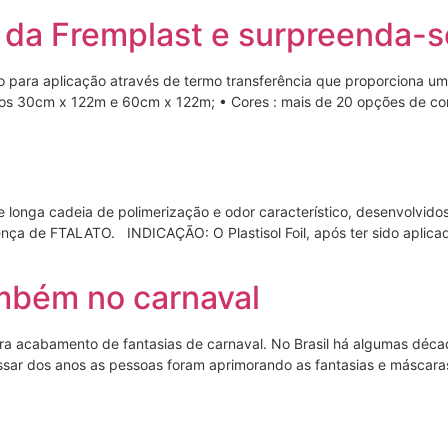
l da Fremplast e surpreenda-s
do para aplicação através de termo transferência que proporciona um 
s 30cm x 122m e 60cm x 122m; • Cores : mais de 20 opções de core
e longa cadeia de polimerização e odor característico, desenvolvid
ça de FTALATO. INDICAÇÃO: O Plastisol Foil, após ter sido aplica
ambém no carnaval
 para acabamento de fantasias de carnaval. No Brasil há algumas déc
assar dos anos as pessoas foram aprimorando as fantasias e máscaras