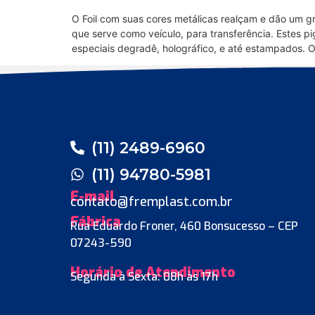
O Foil com suas cores metálicas realçam e dão um gr
que serve como veículo, para transferência. Estes 
especiais degradê, holográfico, e até estampados. O
(11) 2489-6960
(11) 94780-5981
E-mail
contato@fremplast.com.br
Fábrica
Rua Eduardo Froner, 460 Bonsucesso – CEP
07243-590
Horário de Atendimento
Segunda à Sexta: 08h às 17h