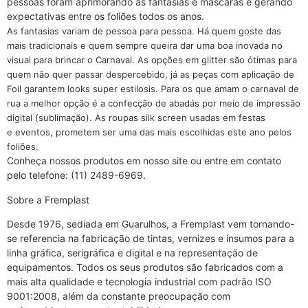
pessoas foram aprimorando as fantasias e máscaras e gerando
expectativas entre os foliões todos os anos.
As fantasias variam de pessoa para pessoa. Há quem goste das
mais tradicionais e quem sempre queira dar uma boa inovada no
visual para brincar o Carnaval. As opções em glitter são ótimas para
quem não quer passar despercebido, já as peças com aplicação de
Foil garantem looks super estilosis. Para os que amam o carnaval de
rua a melhor opção é a confecção de abadás por meio de impressão
digital (sublimação). As roupas silk screen usadas em festas
e eventos, prometem ser uma das mais escolhidas este ano pelos
foliões.
Conheça nossos produtos em nosso site ou entre em contato
pelo telefone: (11) 2489-6969.
Sobre a Fremplast
Desde 1976, sediada em Guarulhos, a Fremplast vem tornando-
se referencia na fabricação de tintas, vernizes e insumos para a
linha gráfica, serigráfica e digital e na representação de
equipamentos. Todos os seus produtos são fabricados com a
mais alta qualidade e tecnologia industrial com padrão ISO
9001:2008, além da constante preocupação com