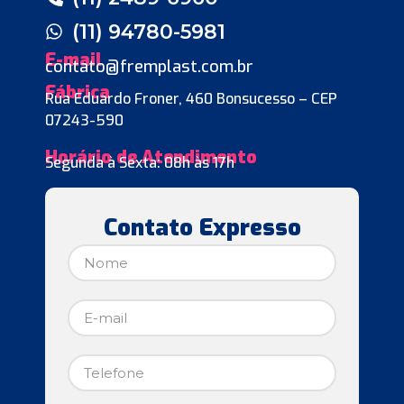
(11) 94780-5981
E-mail
contato@fremplast.com.br
Fábrica
Rua Eduardo Froner, 460 Bonsucesso – CEP
07243-590
Horário de Atendimento
Segunda à Sexta: 08h às 17h
Contato Expresso