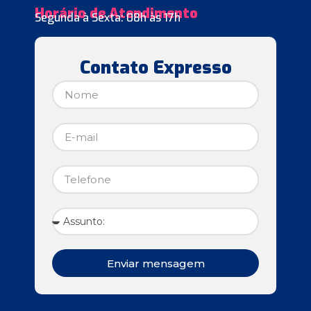
Horário de Atendimento
Segunda à Sexta: 08h às 17h
Contato Expresso
Enviar mensagem