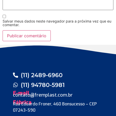
Salvar meus dados neste navegador para a próxima vez que eu
comentar.
(11) 2489-6960
(11) 94780-5981
E-mail
contato@fremplast.com.br
Fábrica
Rua Eduardo Froner, 460 Bonsucesso – CEP
07243-590