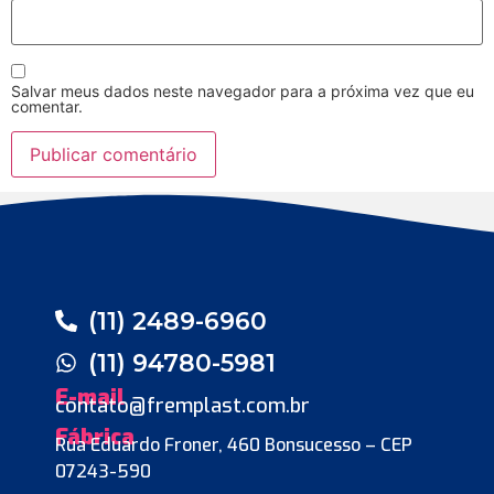
Salvar meus dados neste navegador para a próxima vez que eu
comentar.
(11) 2489-6960
(11) 94780-5981
E-mail
contato@fremplast.com.br
Fábrica
Rua Eduardo Froner, 460 Bonsucesso – CEP
07243-590