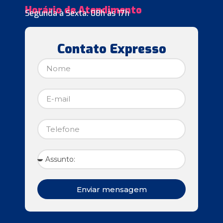
Horário de Atendimento
Segunda à Sexta: 08h às 17h
Contato Expresso
Enviar mensagem