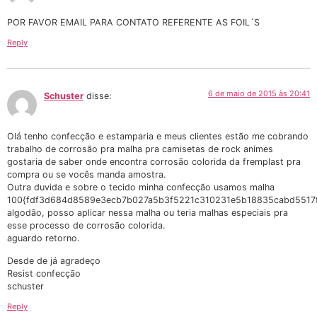
POR FAVOR EMAIL PARA CONTATO REFERENTE AS FOIL´S
Reply
6 de maio de 2015 às 20:41
Schuster
disse:
Olá tenho confecção e estamparia e meus clientes estão me cobrando
trabalho de corrosão pra malha pra camisetas de rock animes
gostaria de saber onde encontra corrosão colorida da fremplast pra
compra ou se vocês manda amostra.
Outra duvida e sobre o tecido minha confecção usamos malha
100{fdf3d684d8589e3ecb7b027a5b3f5221c310231e5b18835cabd5517f
algodão, posso aplicar nessa malha ou teria malhas especiais pra
esse processo de corrosão colorida.
aguardo retorno.
Desde de já agradeço
Resist confecção
schuster
Reply