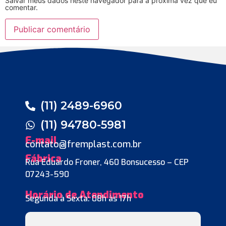
Salvar meus dados neste navegador para a próxima vez que eu
comentar.
(11) 2489-6960
(11) 94780-5981
E-mail
contato@fremplast.com.br
Fábrica
Rua Eduardo Froner, 460 Bonsucesso – CEP
07243-590
Horário de Atendimento
Segunda à Sexta: 08h às 17h