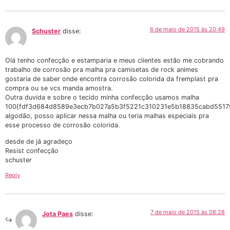
6 de maio de 2015 às 20:49
Schuster
disse:
Olá tenho confecção e estamparia e meus clientes estão me cobrando
trabalho de corrosão pra malha pra camisetas de rock animes
gostaria de saber onde encontra corrosão colorida da fremplast pra
compra ou se vcs manda amostra.
Outra duvida e sobre o tecido minha confecção usamos malha
100{fdf3d684d8589e3ecb7b027a5b3f5221c310231e5b18835cabd5517f
algodão, posso aplicar nessa malha ou teria malhas especiais pra
esse processo de corrosão colorida.
desde de já agradeço
Resist confecção
schuster
Reply
7 de maio de 2015 às 08:28
Jota Paes
disse: