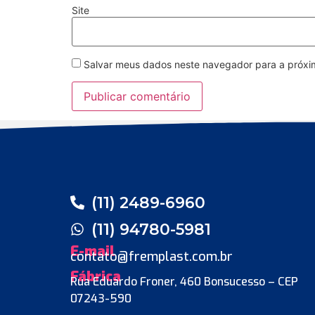
Site
Salvar meus dados neste navegador para a próxi
(11) 2489-6960
(11) 94780-5981
E-mail
contato@fremplast.com.br
Fábrica
Rua Eduardo Froner, 460 Bonsucesso – CEP
07243-590