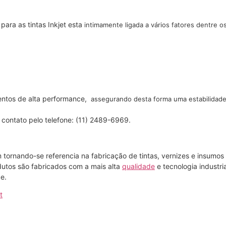
ara as tintas Inkjet esta
intimamente ligada a vários fatores dentre o
entos de alta performance,
assegurando desta forma uma estabilidad
 contato pelo telefone: (11) 2489-6969.
rnando-se referencia na fabricação de tintas, vernizes e insumos par
utos são fabricados com a mais alta
qualidade
e tecnologia industr
e.
t