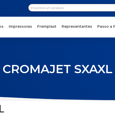
os
Impressoras
Fremplast
Representantes
Passo a 
CROMAJET SXAXL
L