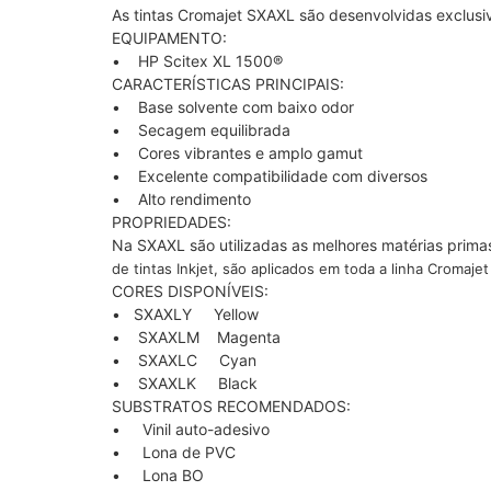
As tintas Cromajet SXAXL são desenvolvidas exclus
EQUIPAMENTO:
• HP Scitex XL 1500®
CARACTERÍSTICAS PRINCIPAIS:
• Base solvente com baixo odor
• Secagem equilibrada
• Cores vibrantes e amplo gamut
• Excelente compatibilidade com diversos
• Alto rendimento
PROPRIEDADES:
Na SXAXL são utilizadas as melhores matérias prim
de tintas Inkjet, são aplicados em toda a linha Cromaje
CORES DISPONÍVEIS:
• SXAXLY Yellow
• SXAXLM Magenta
• SXAXLC Cyan
• SXAXLK Black
SUBSTRATOS RECOMENDADOS:
• Vinil auto-adesivo
• Lona de PVC
• Lona BO