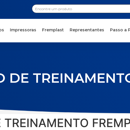
os
Impressoras
Fremplast
Representantes
Passo a 
RO DE TREINAMENT
E TREINAMENTO FREM