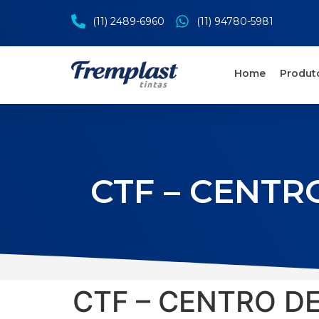
(11) 2489-6960
(11) 94780-5981
Home
Produt
CTF – CENT
CTF – CENTRO D