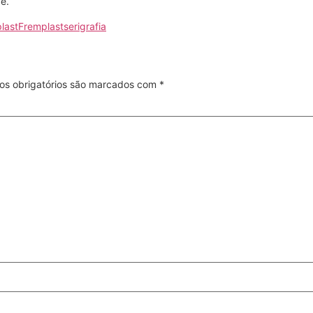
e.
last
Fremplast
serigrafia
s obrigatórios são marcados com
*