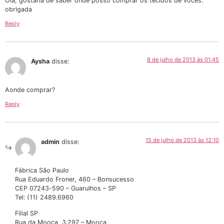
Olá, gostaria de saber onde posso comprar os tecidos de vocês.
obrigada
Reply
8 de julho de 2013 às 01:45
Aysha
disse:
Aonde comprar?
Reply
15 de julho de 2013 às 12:10
admin
disse:
Fábrica São Paulo
Rua Eduardo Froner, 460 – Bonsucesso
CEP 07243-590 – Guarulhos – SP
Tel: (11) 2489.6960
Filial SP
Rua da Mooca, 3.297 – Mooca