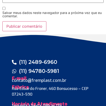
Salvar meus dados neste navegador para a próxima vez que eu
comentar.
(11) 2489-6960
(11) 94780-5981
E-mail
contato@fremplast.com.br
Fábrica
Rua Eduardo Froner, 460 Bonsucesso – CEP
07243-590
Horário de Atendimento
Segunda à Sexta: 08h às 17h