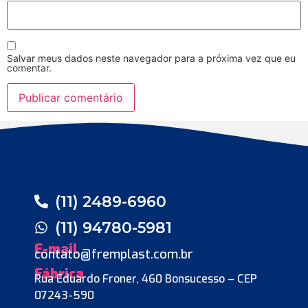
Salvar meus dados neste navegador para a próxima vez que eu
comentar.
(11) 2489-6960
(11) 94780-5981
E-mail
contato@fremplast.com.br
Fábrica
Rua Eduardo Froner, 460 Bonsucesso – CEP
07243-590