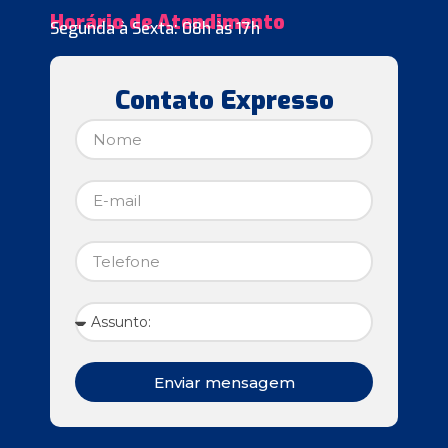
Horário de Atendimento
Segunda à Sexta: 08h às 17h
Contato Expresso
Enviar mensagem