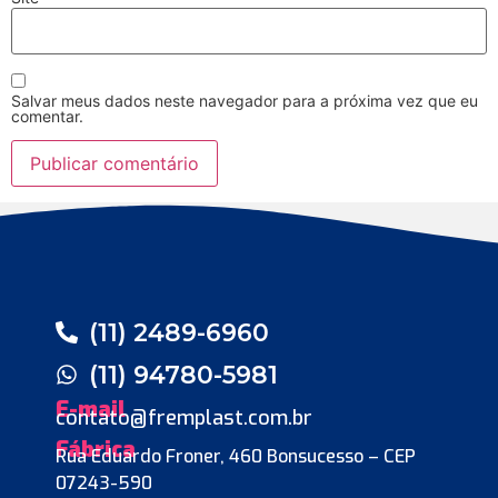
Salvar meus dados neste navegador para a próxima vez que eu
comentar.
(11) 2489-6960
(11) 94780-5981
E-mail
contato@fremplast.com.br
Fábrica
Rua Eduardo Froner, 460 Bonsucesso – CEP
07243-590