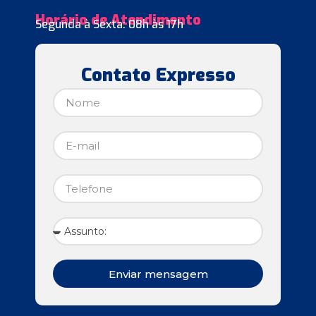
Horário de Atendimento
Segunda à Sexta: 08h às 17h
Contato Expresso
Enviar mensagem