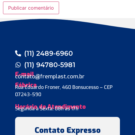
(11) 2489-6960
(11) 94780-5981
E-mail
contato@fremplast.com.br
Fábrica
Rua Eduardo Froner, 460 Bonsucesso – CEP
07243-590
Horário de Atendimento
Segunda à Sexta: 08h às 17h
Contato Expresso