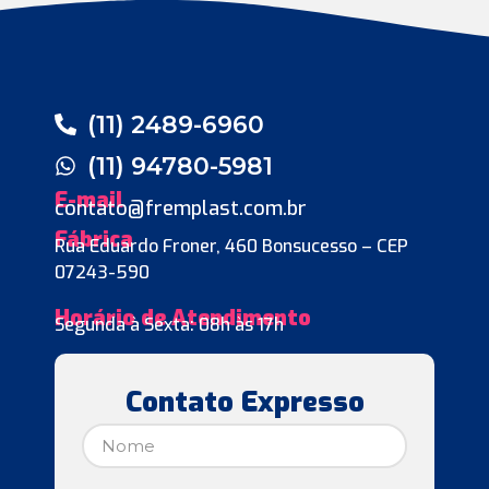
(11) 2489-6960
(11) 94780-5981
E-mail
contato@fremplast.com.br
Fábrica
Rua Eduardo Froner, 460 Bonsucesso – CEP
07243-590
Horário de Atendimento
Segunda à Sexta: 08h às 17h
Contato Expresso