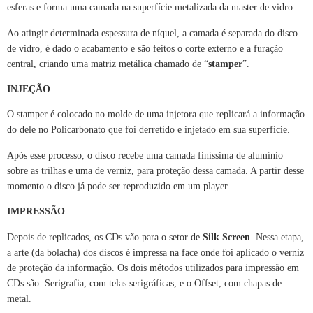
esferas e forma uma camada na superfície metalizada da master de vidro.
Ao atingir determinada espessura de níquel, a camada é separada do disco
de vidro, é dado o acabamento e são feitos o corte externo e a furação
central, criando uma matriz metálica chamado de “
stamper
”.
INJEÇÃO
O stamper é colocado no molde de uma injetora que replicará a informação
do dele no Policarbonato que foi derretido e injetado em sua superfície.
Após esse processo, o disco recebe uma camada finíssima de alumínio
sobre as trilhas e uma de verniz, para proteção dessa camada. A partir desse
momento o disco já pode ser reproduzido em um player.
IMPRESSÃO
Depois de replicados, os CDs vão para o setor de
Silk Screen
. Nessa etapa,
a arte (da bolacha) dos discos é impressa na face onde foi aplicado o verniz
de proteção da informação. Os dois métodos utilizados para impressão em
CDs são: Serigrafia, com telas serigráficas, e o Offset, com chapas de
metal.