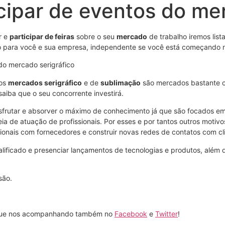
cipar de eventos do mer
r e
participar de feiras
sobre o seu
mercado
de trabalho iremos list
o para você e sua empresa, independente se você está começando no
 os
mercados serigráfico
e de
sublimação
são mercados bastante co
aiba que o seu concorrente investirá.
sfrutar e absorver o máximo de conhecimento já que são focados em
a de atuação de profissionais. Por esses e por tantos outros motivo
sionais com fornecedores e construir novas redes de contatos com cli
lificado e presenciar lançamentos de tecnologias e produtos, além
são.
ntinue nos acompanhando também no
Facebook
e
Twitter
!