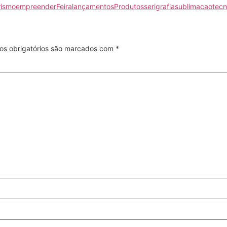
ismo
empreender
Feira
lançamentos
Produtos
serigrafia
sublimacao
tecn
s obrigatórios são marcados com
*