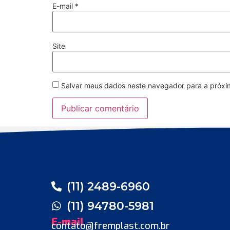
E-mail
*
Site
Salvar meus dados neste navegador para a próxi
(11) 2489-6960
(11) 94780-5981
E-mail
contato@fremplast.com.br