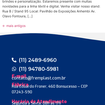
brindes e personalização. Estaremos presente com muitas
novidades para a linha têxtil e digital. Venha visitar nosso stand:
Rua B / Stand 95 Local: Pavilhão de Exposições Anhembi Av.
Olavo Fontoura, […]
←
mais antigos
(11) 2489-6960
(11) 94780-5981
E-mail
contato@fremplast.com.br
Fábrica
Rua Eduardo Froner, 460 Bonsucesso – CEP
07243-590
Horário de Atendimento
Segunda à Sexta: 08h às 17h