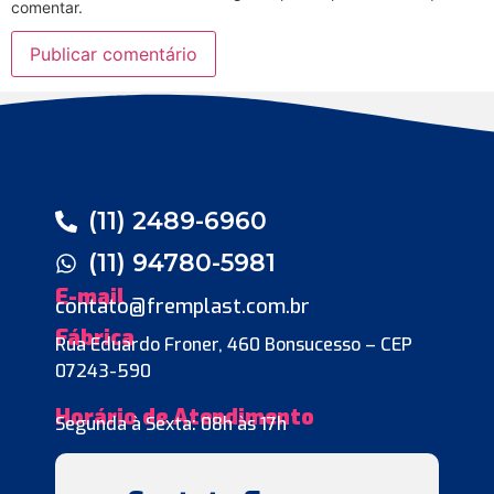
comentar.
(11) 2489-6960
(11) 94780-5981
E-mail
contato@fremplast.com.br
Fábrica
Rua Eduardo Froner, 460 Bonsucesso – CEP
07243-590
Horário de Atendimento
Segunda à Sexta: 08h às 17h