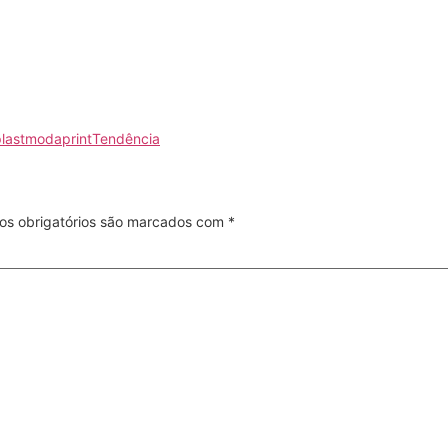
last
moda
print
Tendência
s obrigatórios são marcados com
*