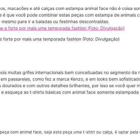
idos, macacões e até calças com estampa animal face não é coisa s
ante é que você pode combinar estas peças com estampa de animais 
é mesmo para ir a baladas ou festinhas descontraídas.
e forte por mais uma temporada fashion (Foto: Divulgação)
ois muitas grifes internacionais bem conceituadas no segmento da
 em passarelas, como fez a marca Kenzo, e em looks bem sofisticado
s dourados e com outros detalhes brilhantes, por isso se você quer 
 e esqueça as t-shirts básicas com animal face somente estampad
eça com animal face, seja esta peça uma t-shirt ou calça, é optar pe