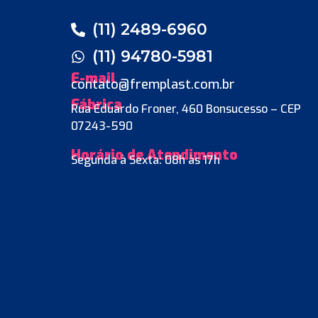
(11) 2489-6960
(11) 94780-5981
E-mail
contato@fremplast.com.br
Fábrica
Rua Eduardo Froner, 460 Bonsucesso – CEP
07243-590
Horário de Atendimento
Segunda à Sexta: 08h às 17h