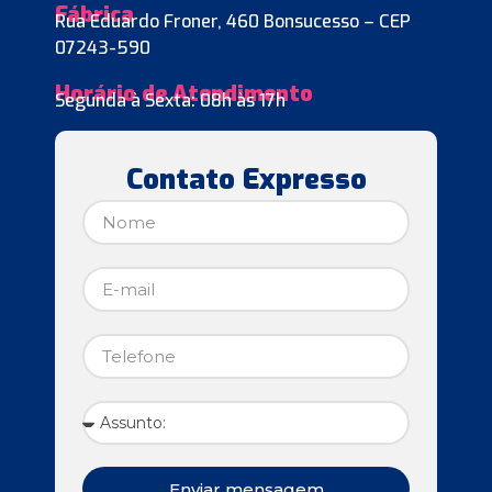
Fábrica
Rua Eduardo Froner, 460 Bonsucesso – CEP
07243-590
Horário de Atendimento
Segunda à Sexta: 08h às 17h
Contato Expresso
Enviar mensagem