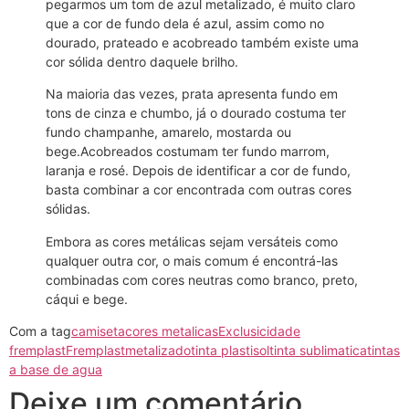
pegarmos um tom de azul metalizado, é muito claro
que a cor de fundo dela é azul, assim como no
dourado, prateado e acobreado também existe uma
cor sólida dentro daquele brilho.
Na maioria das vezes, prata apresenta fundo em
tons de cinza e chumbo, já o dourado costuma ter
fundo champanhe, amarelo, mostarda ou
bege.Acobreados costumam ter fundo marrom,
laranja e rosé. Depois de identificar a cor de fundo,
basta combinar a cor encontrada com outras cores
sólidas.
Embora as cores metálicas sejam versáteis como
qualquer outra cor, o mais comum é encontrá-las
combinadas com cores neutras como branco, preto,
cáqui e bege.
Com a tag
camiseta
cores metalicas
Exclusicidade
fremplast
Fremplast
metalizado
tinta plastisol
tinta sublimatica
tintas
a base de agua
Deixe um comentário